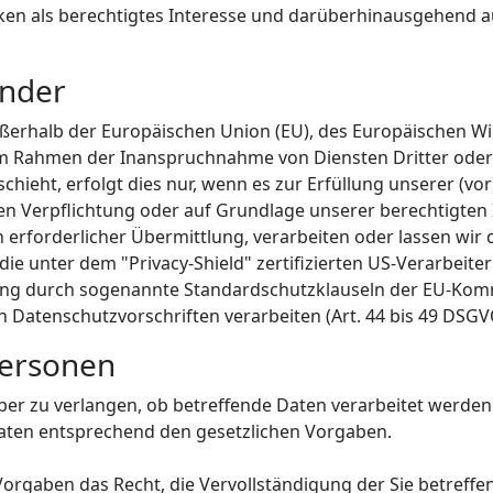
ken als berechtigtes Interesse und darüberhinausgehend a
änder
außerhalb der Europäischen Union (EU), des Europäischen 
 im Rahmen der Inanspruchnahme von Diensten Dritter oder
eht, erfolgt dies nur, wenn es zur Erfüllung unserer (vor)
hen Verpflichtung oder auf Grundlage unserer berechtigten 
h erforderlicher Übermittlung, verarbeiten oder lassen wir 
ie unter dem "Privacy-Shield" zertifizierten US-Verarbeit
chtung durch sogenannte Standardschutzklauseln der EU-Ko
en Datenschutzvorschriften verarbeiten (Art. 44 bis 49 DSG
Personen
über zu verlangen, ob betreffende Daten verarbeitet werde
Daten entsprechend den gesetzlichen Vorgaben.
orgaben das Recht, die Vervollständigung der Sie betreffe